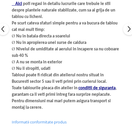
Aici
poti regasi in detaliu lucrurile care trebuie le stii
despre plantele naturale stabilizate, cum sa ai grija de un
tablou cu licheni.
Pe scurt cateva sfaturi simple pentru a va bucura de tablou
cat mai mult timp:
Ø
Nu in bataia directa a soarelui
Ø
Nu in apropierea unei surse de caldura
Ø
Nivelul de umiditate al aerului in incapere sa nu coboare
sub 40 %
Ø
A nu se monta in exterior
Ø
Nu ii stropiti, udati
Tabloul poate fi ridicat din atelierul nostru situat in
Bucuresti sector 5 sau il veti primi prin curierul local.
Toate tablourile pleaca din atelier in
conditii de siguranta
,
garantam ca il veti primi intreg fara surprize neplacute.
Pentru dimensiuni mai mari putem asigura transport si
montaj la cerere.
Informatii conformitate produs