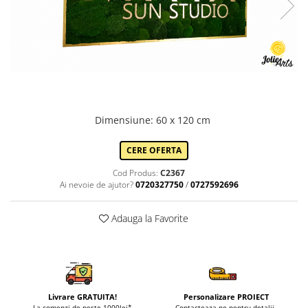
Dimensiune
:
60 x 120 cm
CERE OFERTA
Cod Produs:
C2367
Ai nevoie de ajutor?
0720327750
/
0727592696
Adauga la Favorite
Livrare GRATUITA!
Personalizare PROIECT
La comenzi de peste 1000lei*
Contacteaza-ne pentru detalii.