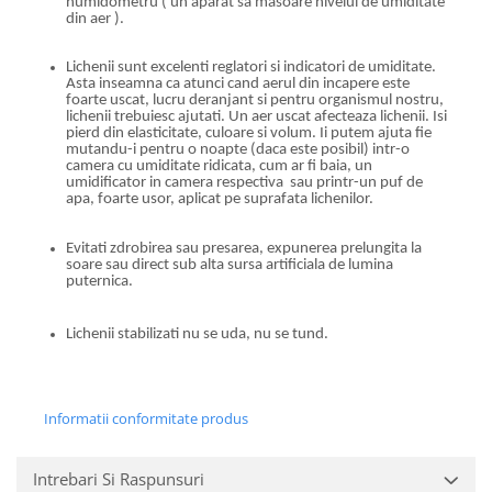
humidometru ( un aparat sa masoare nivelul de umiditate
din aer ).
Lichenii sunt excelenti reglatori si indicatori de umiditate.
Asta inseamna ca atunci cand aerul din incapere este
foarte uscat, lucru deranjant si pentru organismul nostru,
lichenii trebuiesc ajutati. Un aer uscat afecteaza lichenii. Isi
pierd din elasticitate, culoare si volum. Ii putem ajuta fie
mutandu-i pentru o noapte (daca este posibil) intr-o
camera cu umiditate ridicata, cum ar fi baia, un
umidificator in camera respectiva sau printr-un puf de
apa, foarte usor, aplicat pe suprafata lichenilor.
Evitati zdrobirea sau presarea, expunerea prelungita la
soare sau direct sub alta sursa artificiala de lumina
puternica.
Lichenii stabilizati nu se uda, nu se tund.
Informatii conformitate produs
Intrebari Si Raspunsuri