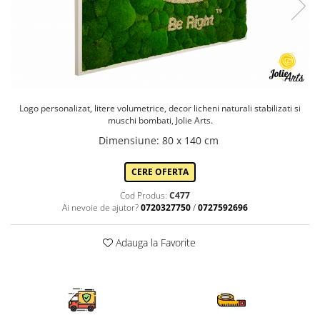
Logo personalizat, litere volumetrice, decor licheni naturali stabilizati si
muschi bombati, Jolie Arts.
Dimensiune
:
80 x 140 cm
CERE OFERTA
Cod Produs:
C477
Ai nevoie de ajutor?
0720327750
/
0727592696
Adauga la Favorite