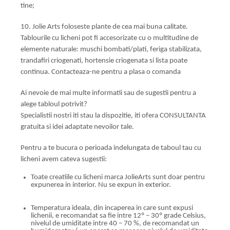
tine;
10. Jolie Arts foloseste plante de cea mai buna calitate.
Tablourile cu licheni pot fi accesorizate cu o multitudine de
elemente naturale: muschi bombati/plati, feriga stabilizata,
trandafiri criogenati, hortensie criogenata si lista poate
continua. Contacteaza-ne pentru a plasa o comanda
Ai nevoie de mai multe informatii sau de sugestii pentru a
alege tabloul potrivit?
Specialistii nostri iti stau la dispozitie, iti ofera CONSULTANTA
gratuita si idei adaptate nevoilor tale.
Pentru a te bucura o perioada indelungata de taboul tau cu
licheni avem cateva sugestii:
Toate creatiile cu licheni marca JolieArts sunt doar pentru
expunerea in interior. Nu se expun in exterior.
Temperatura ideala, din incaperea in care sunt expusi
lichenii, e recomandat sa fie intre 12º – 30º grade Celsius,
nivelul de umiditate intre 40 – 70 %, de recomandat un