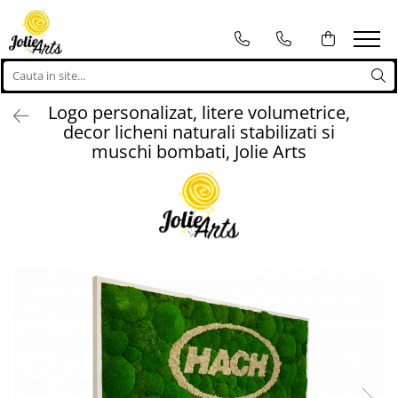
Tablouri
Proiecte personalizate
Tablouri cu licheni, muschi si
Proiecte personalizate
Logo personalizat, litere volumetrice,
plante naturale stabilizate
Logo-uri personalizate
decor licheni naturali stabilizati si
Tablouri licheni
muschi bombati, Jolie Arts
Tablouri Muschi
Toate Produsele