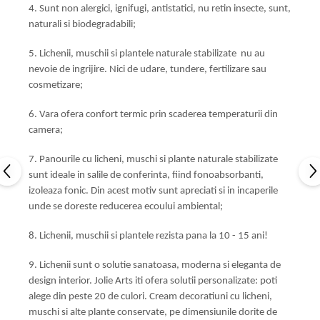
4. Sunt non alergici, ignifugi, antistatici, nu retin insecte, sunt,
naturali si biodegradabili;
5. Lichenii, muschii si plantele naturale stabilizate nu au
nevoie de ingrijire. Nici de udare, tundere, fertilizare sau
cosmetizare;
6. Vara ofera confort termic prin scaderea temperaturii din
camera;
7. Panourile cu licheni, muschi si plante naturale stabilizate
sunt ideale in salile de conferinta, fiind fonoabsorbanti,
izoleaza fonic. Din acest motiv sunt apreciati si in incaperile
unde se doreste reducerea ecoului ambiental;
8. Lichenii, muschii si plantele rezista pana la 10 - 15 ani!
9. Lichenii sunt o solutie sanatoasa, moderna si eleganta de
design interior. Jolie Arts iti ofera solutii personalizate: poti
alege din peste 20 de culori. Cream decoratiuni cu licheni,
muschi si alte plante conservate, pe dimensiunile dorite de