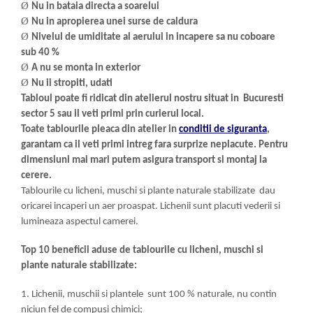
Ø
Nu in bataia directa a soarelui
Ø
Nu in apropierea unei surse de caldura
Ø
Nivelul de umiditate al aerului in incapere sa nu coboare
sub 40 %
Ø
A nu se monta in exterior
Ø
Nu ii stropiti, udati
Tabloul poate fi ridicat din atelierul nostru situat in Bucuresti
sector 5 sau il veti primi prin curierul local.
Toate tablourile pleaca din atelier in
conditii de siguranta
,
garantam ca il veti primi intreg fara surprize neplacute. Pentru
dimensiuni mai mari putem asigura transport si montaj la
cerere.
Tablourile cu licheni, muschi si plante naturale stabilizate dau
oricarei incaperi un aer proaspat. Lichenii sunt placuti vederii si
lumineaza aspectul camerei.
Top 10 beneficii aduse de tablourile cu licheni, muschi si
plante naturale stabilizate:
1. Lichenii, muschii si plantele sunt 100 % naturale, nu contin
niciun fel de compusi chimici;