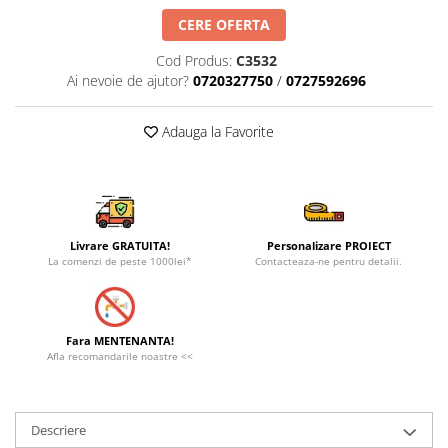
CERE OFERTA
Cod Produs:
C3532
Ai nevoie de ajutor?
0720327750
/
0727592696
Adauga la Favorite
Livrare GRATUITA!
Personalizare PROIECT
La comenzi de peste 1000lei*
Contacteaza-ne pentru detalii.
Fara MENTENANTA!
Afla recomandarile noastre <<
Descriere