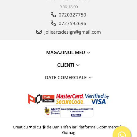
9.00-18.00
0720327750
0727592696
jolieartsdesign@gmail.com
MAGAZINUL MEU
CLIENTI
DATE COMERCIALE
Creat cu ❤ și cu 🧠 de Dan Trifan iar
Platforma E-commerce by
Gomag