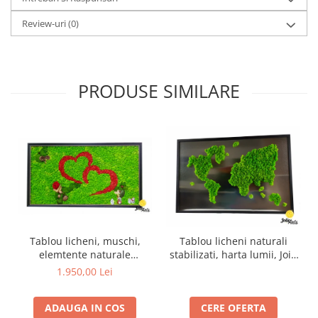
Review-uri
(0)
PRODUSE SIMILARE
Tablou licheni, muschi,
Tablou licheni naturali
elemtente naturale
stabilizati, harta lumii, Joie
stabilizate, trandafiri
Arts, dimensiune 60 x 90
1.950,00 Lei
criogenati, dimensiune 60 x
cm
100 cm
ADAUGA IN COS
CERE OFERTA