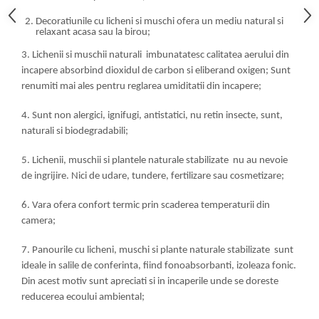
Decoratiunile cu licheni si muschi ofera un mediu natural si
relaxant acasa sau la birou;
3. Lichenii si muschii naturali imbunatatesc calitatea aerului din
incapere absorbind dioxidul de carbon si eliberand oxigen; Sunt
renumiti mai ales pentru reglarea umiditatii din incapere;
4. Sunt non alergici, ignifugi, antistatici, nu retin insecte, sunt,
naturali si biodegradabili;
5. Lichenii, muschii si plantele naturale stabilizate nu au nevoie
de ingrijire. Nici de udare, tundere, fertilizare sau cosmetizare;
6. Vara ofera confort termic prin scaderea temperaturii din
camera;
7. Panourile cu licheni, muschi si plante naturale stabilizate sunt
ideale in salile de conferinta, fiind fonoabsorbanti, izoleaza fonic.
Din acest motiv sunt apreciati si in incaperile unde se doreste
reducerea ecoului ambiental;