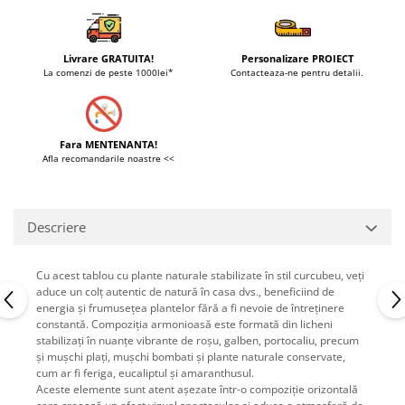
Livrare GRATUITA!
Personalizare PROIECT
La comenzi de peste 1000lei*
Contacteaza-ne pentru detalii.
Fara MENTENANTA!
Afla recomandarile noastre <<
Descriere
Cu acest tablou cu plante naturale stabilizate în stil curcubeu, veți
aduce un colț autentic de natură în casa dvs., beneficiind de
energia și frumusețea plantelor fără a fi nevoie de întreținere
constantă. Compoziția armonioasă este formată din licheni
stabilizați în nuanțe vibrante de roșu, galben, portocaliu, precum
și mușchi plați, mușchi bombati și plante naturale conservate,
cum ar fi feriga, eucaliptul și amaranthusul.
Aceste elemente sunt atent așezate într-o compoziție orizontală