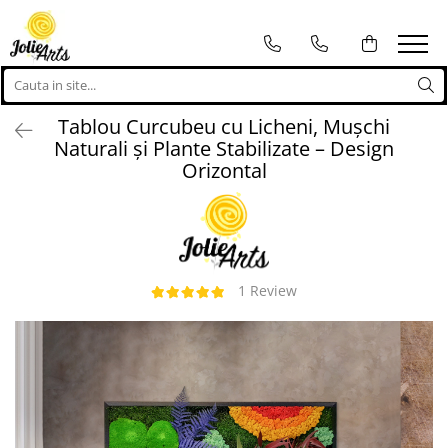
Tablouri
Proiecte personalizate
Tablouri cu licheni, muschi si
Proiecte personalizate
Tablou Curcubeu cu Licheni, Mușchi
plante naturale stabilizate
Logo-uri personalizate
Naturali și Plante Stabilizate – Design
Tablouri licheni
Orizontal
Tablouri Muschi
Toate Produsele
1 Review