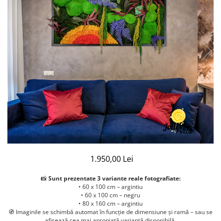
1.950,00 Lei
📸
Sunt prezentate 3 variante reale fotografiate:
• 60 x 100 cm – argintiu
• 60 x 100 cm – negru
• 80 x 160 cm – argintiu
🧭 Imaginile se schimbă automat în funcție de dimensiune și ramă – sau se
afișează cea mai apropiată variantă disponibilă.