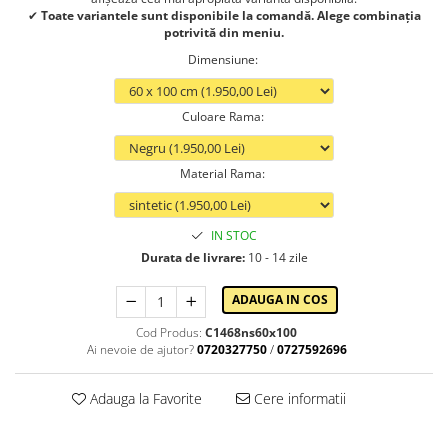
✔
Toate variantele sunt disponibile la comandă. Alege combinația
potrivită din meniu.
Dimensiune
:
Culoare Rama
:
Material Rama
:
IN STOC
Durata de livrare:
10 - 14 zile
ADAUGA IN COS
Cod Produs:
C1468ns60x100
Ai nevoie de ajutor?
0720327750
/
0727592696
Adauga la Favorite
Cere informatii