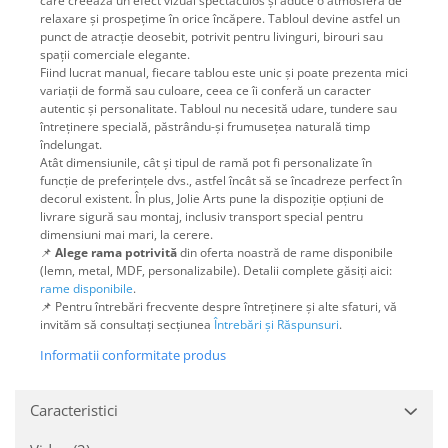
care creează un efect vizual spectaculos și aduce o atmosferă de
relaxare și prospețime în orice încăpere. Tabloul devine astfel un
punct de atracție deosebit, potrivit pentru livinguri, birouri sau
spații comerciale elegante.
Fiind lucrat manual, fiecare tablou este unic și poate prezenta mici
variații de formă sau culoare, ceea ce îi conferă un caracter
autentic și personalitate. Tabloul nu necesită udare, tundere sau
întreținere specială, păstrându-și frumusețea naturală timp
îndelungat.
Atât dimensiunile, cât și tipul de ramă pot fi personalizate în
funcție de preferințele dvs., astfel încât să se încadreze perfect în
decorul existent. În plus, Jolie Arts pune la dispoziție opțiuni de
livrare sigură sau montaj, inclusiv transport special pentru
dimensiuni mai mari, la cerere.
📌
Alege rama potrivită
din oferta noastră de rame disponibile
(lemn, metal, MDF, personalizabile). Detalii complete găsiți aici:
rame disponibile
.
📌 Pentru întrebări frecvente despre întreținere și alte sfaturi, vă
invităm să consultați secțiunea
Întrebări și Răspunsuri
.
Informatii conformitate produs
Caracteristici