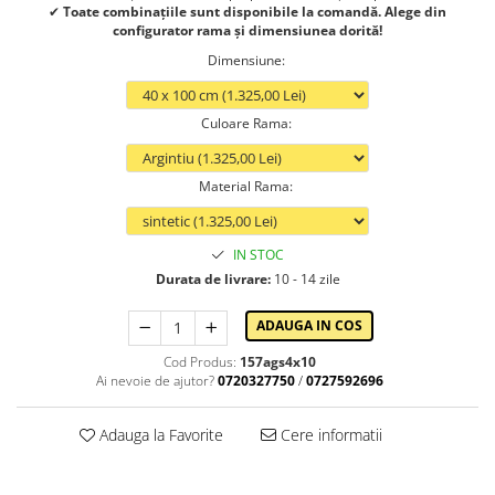
✔
Toate combinațiile sunt disponibile la comandă. Alege din
configurator rama și dimensiunea dorită!
Dimensiune
:
Culoare Rama
:
Material Rama
:
IN STOC
Durata de livrare:
10 - 14 zile
ADAUGA IN COS
Cod Produs:
157ags4x10
Ai nevoie de ajutor?
0720327750
/
0727592696
Adauga la Favorite
Cere informatii