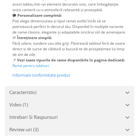
acest tablou într-un element decorativ unic, care îmbogățește
orice cameră cu o atmosferă relaxantă și proaspătă.
🗭
Personalizare completă:
Poți alege dimensiunea și tipul ramei astfel încât să se
potrivească perfect în decorul tău. Disponibil în multiple variante
de rame clasice, elegante și adaptabile oricărui stil de amenajare.
🌱
Întreținere simplă:
Fără udare, tundere sau alte griji. Păstrează tabloul ferit de soare
direct și de surse de căldură și bucură-te de prospețimea lui timp
de ani de zile.
📌
Vezi toate tipurile de rame disponibile în pagina dedicată:
Rame pentru tablouri
Informatii conformitate produs
Caracteristici
Video
(1)
Intrebari Si Raspunsuri
Review-uri
(3)