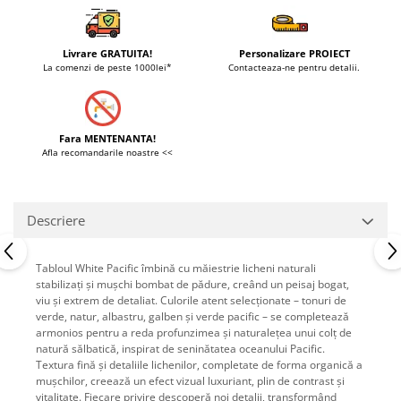
Livrare GRATUITA!
Personalizare PROIECT
La comenzi de peste 1000lei*
Contacteaza-ne pentru detalii.
Fara MENTENANTA!
Afla recomandarile noastre <<
Descriere
Tabloul White Pacific îmbină cu măiestrie licheni naturali
stabilizați și mușchi bombat de pădure, creând un peisaj bogat,
viu și extrem de detaliat. Culorile atent selecționate – tonuri de
verde, natur, albastru, galben și verde pacific – se completează
armonios pentru a reda profunzimea și naturalețea unui colț de
natură sălbatică, inspirat de seninătatea oceanului Pacific.
Textura fină și detaliile lichenilor, completate de forma organică a
mușchilor, creează un efect vizual luxuriant, plin de contrast și
vitalitate. Fiecare privire descoperă noi detalii, transformând