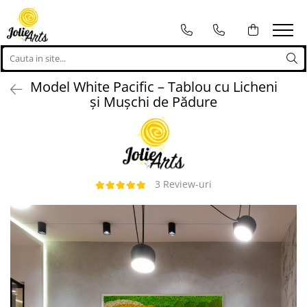
Tablouri
Proiecte personalizate
Tablouri cu licheni, muschi si
Proiecte personalizate
Model White Pacific – Tablou cu Licheni
plante naturale stabilizate
Logo-uri personalizate
și Mușchi de Pădure
Tablouri licheni
Tablouri Muschi
Toate Produsele
3 Review-uri