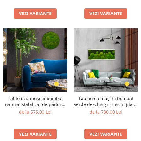
VEZI VARIANTE
VEZI VARIANTE
Tablou cu mușchi bombat
Tablou cu mușchi bombat
natural stabilizat de pădure,
verde deschis și mușchi plat –
model rotund – Design
Model Natur
de la 575,00 Lei
de la 780,00 Lei
personalizat
VEZI VARIANTE
VEZI VARIANTE