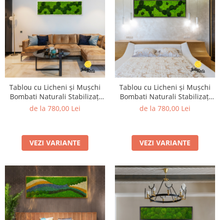
Tablou cu Licheni și Mușchi
Tablou cu Licheni și Mușchi
Bombati Naturali Stabilizați
Bombati Naturali Stabilizați
Verde Închis
Verde Închis – Jolie Arts
de la 780,00 Lei
de la 780,00 Lei
VEZI VARIANTE
VEZI VARIANTE