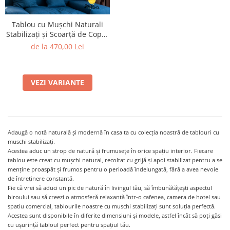
Tablou cu Mușchi Naturali
Stabilizați și Scoarță de Copac
– Jolie Arts
de la 470,00 Lei
VEZI VARIANTE
Adaugă o notă naturală și modernă în casa ta cu colecția noastră de tablouri cu
muschi stabilizați.
Acestea aduc un strop de natură și frumusețe în orice spațiu interior. Fiecare
tablou este creat cu mușchi natural, recoltat cu grijă și apoi stabilizat pentru a se
menține proaspăt și frumos pentru o perioadă îndelungată, fără a avea nevoie
de întreținere constantă.
Fie că vrei să aduci un pic de natură în livingul tău, să îmbunătățești aspectul
biroului sau să creezi o atmosferă relaxantă într-o cafenea, camera de hotel sau
spatiu comercial, tablourile noastre cu muschi stabilizați sunt soluția perfectă.
Acestea sunt disponibile în diferite dimensiuni și modele, astfel încât să poți găsi
cu ușurință tabloul perfect pentru spațiul tău.