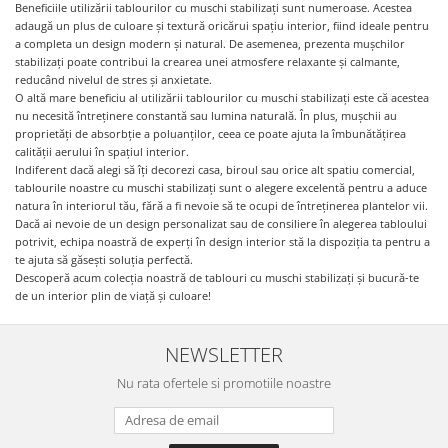
Beneficiile utilizării tablourilor cu muschi stabilizați sunt numeroase. Acestea
adaugă un plus de culoare și textură oricărui spațiu interior, fiind ideale pentru
a completa un design modern și natural. De asemenea, prezenta mușchilor
stabilizați poate contribui la crearea unei atmosfere relaxante și calmante,
reducând nivelul de stres și anxietate.
O altă mare beneficiu al utilizării tablourilor cu muschi stabilizați este că acestea
nu necesită întreținere constantă sau lumina naturală. În plus, mușchii au
proprietăți de absorbție a poluanților, ceea ce poate ajuta la îmbunătățirea
calității aerului în spațiul interior.
Indiferent dacă alegi să îți decorezi casa, biroul sau orice alt spatiu comercial,
tablourile noastre cu muschi stabilizați sunt o alegere excelentă pentru a aduce
natura în interiorul tău, fără a fi nevoie să te ocupi de întreținerea plantelor vii.
Dacă ai nevoie de un design personalizat sau de consiliere în alegerea tabloului
potrivit, echipa noastră de experți în design interior stă la dispoziția ta pentru a
te ajuta să găsești soluția perfectă.
Descoperă acum colecția noastră de tablouri cu muschi stabilizați și bucură-te
de un interior plin de viață și culoare!
NEWSLETTER
Nu rata ofertele si promotiile noastre