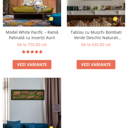
Model White Pacific – Ramă
Tablou cu Mușchi Bombati
Patinată cu Inserții Aurii
Verde Deschis Naturali
Stabilizați – Model Pădure,
de la 755,00 Lei
de la 635,00 Lei
Handmade
VEZI VARIANTE
VEZI VARIANTE