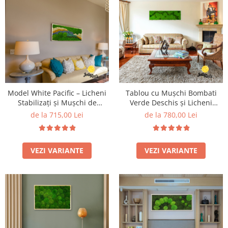
Model White Pacific – Licheni
Tablou cu Mușchi Bombati
Stabilizați și Mușchi de
Verde Deschis și Licheni
Pădure
Naturali Stabilizați
de la 715,00 Lei
de la 780,00 Lei
VEZI VARIANTE
VEZI VARIANTE