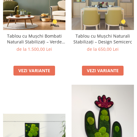
Tablou cu Mușchi Bombati
Tablou cu Mușchi Naturali
Naturali Stabilizați – Verde
Stabilizați – Design Semicerc
Natural, Model Pădure
de la 1.500,00 Lei
de la 650,00 Lei
VEZI VARIANTE
VEZI VARIANTE