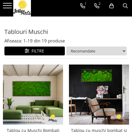
1
2
Tablouri
Proiecte personalizate
Tablouri Muschi
Tablouri cu licheni, muschi si
Proiecte personalizate
plante naturale stabilizate
Afiseaza:
1-
19
din
19
produse
Logo-uri personalizate
Tablouri licheni
FILTRE
Tablouri Muschi
Toate Produsele
Tablou cu Mușchi Bombati
Tablou cu mușchi bombat și