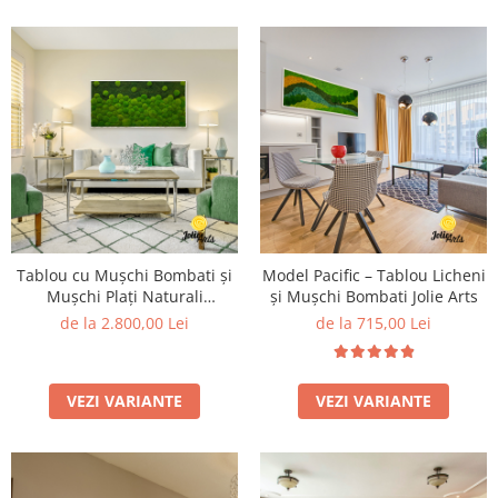
Tablou cu Mușchi Bombati și
Model Pacific – Tablou Licheni
Mușchi Plați Naturali
și Mușchi Bombati Jolie Arts
Stabilizați – Jolie Arts
de la 2.800,00 Lei
de la 715,00 Lei
VEZI VARIANTE
VEZI VARIANTE