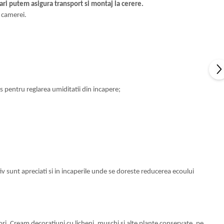
ari putem asigura transport si montaj la cerere.
l camerei.
s pentru reglarea umiditatii din incapere;
tiv sunt apreciati si in incaperile unde se doreste reducerea ecoului
lori. Cream decoratiuni cu licheni, muschi si alte plante conservate, pe