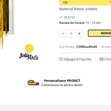
Material Rama
:
sintetic
IN STOC
Durata de livrare:
10 - 14 zile
ADAUG
Cod Produs:
C2980as40x40
Ai nevo
Adauga la Favorite
Cere
Personalizare PROIECT
Contacteaza-ne pentru detalii.