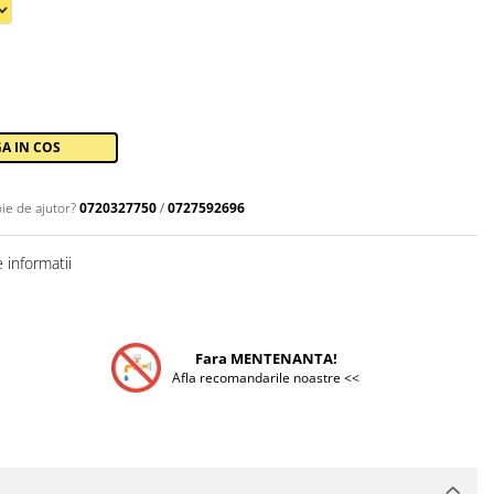
A IN COS
ie de ajutor?
0720327750
/
0727592696
 informatii
Fara MENTENANTA!
Afla recomandarile noastre <<