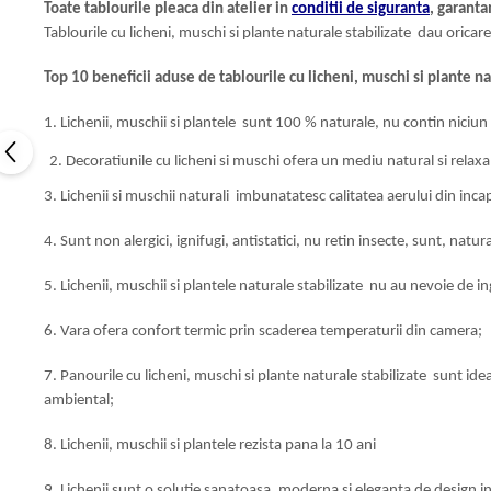
Toate tablourile pleaca din atelier in
conditii de siguranta
, garanta
Tablourile cu licheni, muschi si plante naturale stabilizate dau oricar
Top 10 beneficii aduse de tablourile cu licheni, muschi si plante na
1. Lichenii, muschii si plantele sunt 100 % naturale, nu contin niciun
Decoratiunile cu licheni si muschi ofera un mediu natural si relaxa
3. Lichenii si muschii naturali imbunatatesc calitatea aerului din inc
4. Sunt non alergici, ignifugi, antistatici, nu retin insecte, sunt, natura
5. Lichenii, muschii si plantele naturale stabilizate nu au nevoie de in
6. Vara ofera confort termic prin scaderea temperaturii din camera;
7. Panourile cu licheni, muschi si plante naturale stabilizate sunt ide
ambiental;
8. Lichenii, muschii si plantele rezista pana la 10 ani
9. Lichenii sunt o solutie sanatoasa, moderna si eleganta de design inte