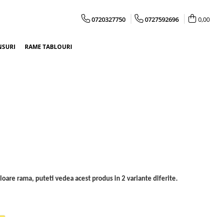
0720327750
0727592696
0,00
NSURI
RAME TABLOURI
loare rama, puteti vedea acest produs in 2 variante diferite.