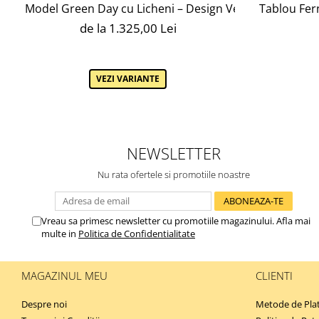
Model Green Day cu Licheni – Design Vertical, Ramă N
Tablou Fern
de la 1.325,00 Lei
VEZI VARIANTE
NEWSLETTER
Nu rata ofertele si promotiile noastre
Vreau sa primesc newsletter cu promotiile magazinului. Afla mai
multe in
Politica de Confidentialitate
MAGAZINUL MEU
CLIENTI
Despre noi
Metode de Pla