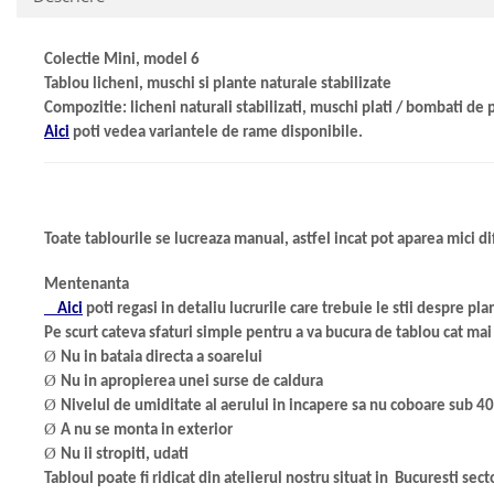
Colectie Mini, model 6
Tablou licheni, muschi si plante naturale stabilizate
Compozitie: licheni naturali stabilizati, muschi plati / bombati de
Aici
poti vedea variantele de rame disponibile.
Toate tablourile se lucreaza manual,
astfel incat pot aparea mici di
Mentenanta
Aici
poti regasi in detaliu lucrurile care trebuie le stii despre pla
Pe scurt cateva sfaturi simple pentru a va bucura de tablou cat mai
Ø
Nu in bataia directa a soarelui
Ø
Nu in apropierea unei surse de caldura
Ø
Nivelul de umiditate al aerului in incapere sa nu coboare sub 4
Ø
A nu se monta in exterior
Ø
Nu ii stropiti, udati
Tabloul poate fi ridicat din atelierul nostru situat in Bucuresti secto