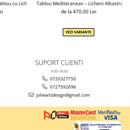
lou cu Licheni, Mușchi și Scoarță de Pin Jolie Arts
Tablou Mediteranean – Licheni Albastru, In
ei
de la 470,00 Lei
VEZI VARIANTE
SUPORT CLIENTI
9.00-18.00
0720327750
0727592696
jolieartsdesign@gmail.com