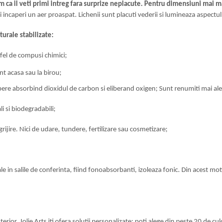
m ca il veti primi intreg fara surprize neplacute. Pentru dimensiuni mai m
ei incaperi un aer proaspat. Lichenii sunt placuti vederii si lumineaza aspectu
turale stabilizate:
 fel de compusi chimici;
nt acasa sau la birou;
apere absorbind dioxidul de carbon si eliberand oxigen; Sunt renumiti mai ale
li si biodegradabili;
grijire. Nici de udare, tundere, fertilizare sau cosmetizare;
ale in salile de conferinta, fiind fonoabsorbanti, izoleaza fonic. Din acest mo
rior. Jolie Arts iti ofera solutii personalizate: poti alege din peste 20 de cu