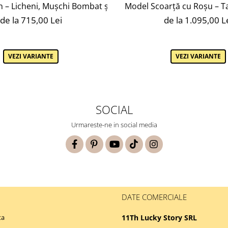
Model Scoarță cu Roșu – Tab
eagră
 – Licheni, Mușchi Bombat și Plante Naturale Stabilizate
de la 1.095,00 L
de la 715,00 Lei
VEZI VARIANTE
VEZI VARIANTE
SOCIAL
Urmareste-ne in social media
DATE COMERCIALE
ta
11Th Lucky Story SRL