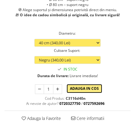
• Ø 80 cm – suport negru
🧭 Alege suportul și dimensiunea potrivită direct din meniu.
🎁
O idee de cadou simbolică și originală, cu livrare sigură!
Diametru
:
Culoare Suport
:
IN STOC
Durata de livrare:
Livrare imediata!
ADAUGA IN COS
Cod Produs:
C3116d40n
Ai nevoie de ajutor?
0720327750
/
0727592696
Adauga la Favorite
Cere informatii