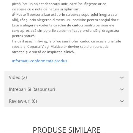
piesă într-un obiect decorativ unic, care însuflețește orice
încăpere cu o notă de natură și optimism.
🌈 Poate fi personalizat atât prin culoarea suportului (negru sau
alb), cât și prin alegerea dimensiunii potrivite pentru spațiul dorit.
Este o alegere excelentă ca
idee de cadou
pentru persoanele
care apreciază simbolurile cu semnificație profundă și dragostea
pentru natură.
Fie că îl așezi în living, la birou sau îl oferi cadou cu ocazia unei zile
speciale, Copacul Vieții Multicolor devine rapid un punct de
atracție și o sursă de inspirație zilnică.
Informatii conformitate produs
Video
(2)
Intrebari Si Raspunsuri
Review-uri
(6)
PRODUSE SIMILARE