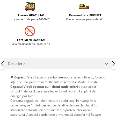
Livrare GRATUITA!
Personalizare PROIECT
La comenzi de peste 1000lei*
Contacteaza-ne pentru detalii.
Fara MENTENANTA!
Afla recomandarile noastre <<
Descriere
🌳
Copacul Vieții
este un simbol atemporal al echilibrului, forței și
înțelepciunii, prezent în multe culturi și tradiții. Modelul nostru
Copacul Vieții decorat cu licheni multicolori
aduce acest
simbol în decorul casei tale într-o formă vibrantă și plină de
energie pozitivă.
Coroana bogată de licheni naturali stabilizați, în nuanțe vii și
proaspete, se îmbină perfect cu detaliile de mușchi plat și flori
stabilizate colorate, dispuse artistic în partea inferioară a
suportului. Această combinație armonioasă transformă fiecare