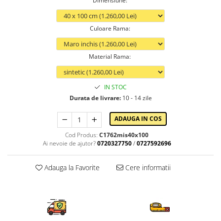
Dimensiune
:
Culoare Rama
:
Material Rama
:
IN STOC
Durata de livrare:
10 - 14 zile
ADAUGA IN COS
Cod Produs:
C1762mis40x100
Ai nevoie de ajutor?
0720327750
/
0727592696
Adauga la Favorite
Cere informatii