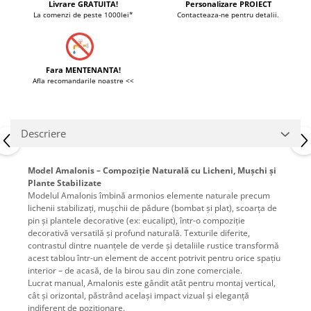
Livrare GRATUITA!
Personalizare PROIECT
La comenzi de peste 1000lei*
Contacteaza-ne pentru detalii.
Fara MENTENANTA!
Afla recomandarile noastre <<
Descriere
Model Amalonis – Compoziție Naturală cu Licheni, Mușchi și
Plante Stabilizate
Modelul Amalonis îmbină armonios elemente naturale precum
lichenii stabilizați, mușchii de pădure (bombat și plat), scoarța de
pin și plantele decorative (ex: eucalipt), într-o compoziție
decorativă versatilă și profund naturală. Texturile diferite,
contrastul dintre nuanțele de verde și detaliile rustice transformă
acest tablou într-un element de accent potrivit pentru orice spațiu
interior – de acasă, de la birou sau din zone comerciale.
Lucrat manual, Amalonis este gândit atât pentru montaj vertical,
cât și orizontal, păstrând același impact vizual și eleganță
indiferent de poziționare.