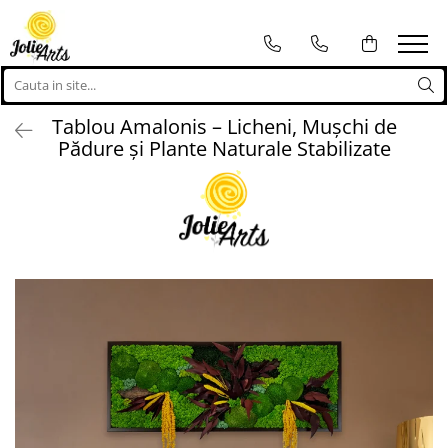
Tablouri
Proiecte personalizate
Tablouri cu licheni, muschi si
Proiecte personalizate
Tablou Amalonis – Licheni, Mușchi de
plante naturale stabilizate
Logo-uri personalizate
Pădure și Plante Naturale Stabilizate
Tablouri licheni
Tablouri Muschi
Toate Produsele