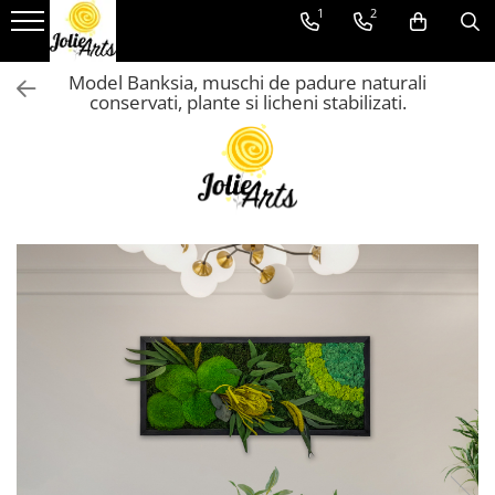
1
2
Tablouri
Proiecte personalizate
Model Banksia, muschi de padure naturali
conservati, plante si licheni stabilizati.
Tablouri cu licheni, muschi si
Proiecte personalizate
plante naturale stabilizate
Logo-uri personalizate
Tablouri licheni
Tablouri Muschi
Toate Produsele