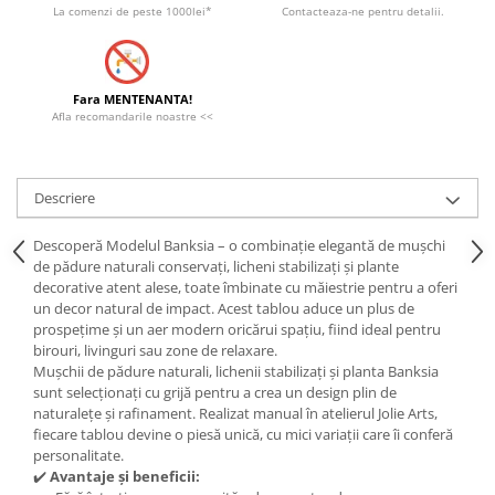
La comenzi de peste 1000lei*
Contacteaza-ne pentru detalii.
Fara MENTENANTA!
Afla recomandarile noastre <<
Descriere
Descoperă Modelul Banksia – o combinație elegantă de mușchi
de pădure naturali conservați, licheni stabilizați și plante
decorative atent alese, toate îmbinate cu măiestrie pentru a oferi
un decor natural de impact. Acest tablou aduce un plus de
prospețime și un aer modern oricărui spațiu, fiind ideal pentru
birouri, livinguri sau zone de relaxare.
Mușchii de pădure naturali, lichenii stabilizați și planta Banksia
sunt selecționați cu grijă pentru a crea un design plin de
naturalețe și rafinament. Realizat manual în atelierul Jolie Arts,
fiecare tablou devine o piesă unică, cu mici variații care îi conferă
personalitate.
✔️
Avantaje și beneficii: