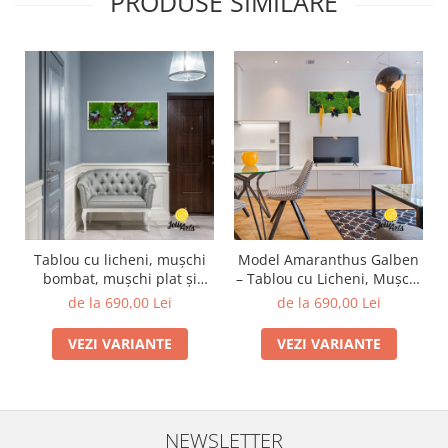
PRODUSE SIMILARE
Tablou cu licheni, mușchi
Model Amaranthus Galben
bombat, mușchi plat și
– Tablou cu Licheni, Mușchi
plante naturale stabilizate –
și Plante Naturale
de la 690,00 Lei
de la 690,00 Lei
Model Ilona, Jolie Arts
Stabilizate
VEZI VARIANTE
VEZI VARIANTE
NEWSLETTER