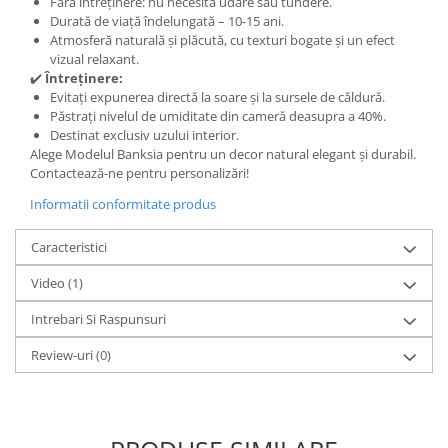
Fără întreținere: nu necesită udare sau tundere.
Durată de viață îndelungată – 10-15 ani.
Atmosferă naturală și plăcută, cu texturi bogate și un efect
vizual relaxant.
✔️
Întreținere:
Evitați expunerea directă la soare și la sursele de căldură.
Păstrați nivelul de umiditate din cameră deasupra a 40%.
Destinat exclusiv uzului interior.
Alege Modelul Banksia pentru un decor natural elegant și durabil.
Contactează-ne pentru personalizări!
Informatii conformitate produs
Caracteristici
Video
(1)
Intrebari Si Raspunsuri
Review-uri
(0)