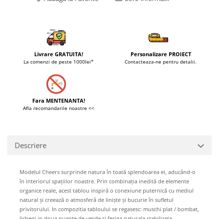
Livrare GRATUITA!
Personalizare PROIECT
La comenzi de peste 1000lei*
Contacteaza-ne pentru detalii.
Fara MENTENANTA!
Afla recomandarile noastre <<
Descriere
Modelul Cheers surprinde natura în toată splendoarea ei, aducând-o
în interiorul spațiilor noastre. Prin combinația inedită de elemente
organice reale, acest tablou inspiră o conexiune puternică cu mediul
natural și creează o atmosferă de liniște și bucurie în sufletul
privitorului. In compozitia tabloului se regasesc: muschi plat / bombat,
licheni in doua nuante de verde si feriga naturala stabilizata.