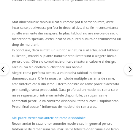
Atat dimensiunile tabloului cat si ramele pot fi personalizate, astfel
incat sa se potriveasca perfect in decorul dvs. si sa fie in concordanta
cu alte elemente din incapere. In plus, tabloul nu are nevoie de nici o
mentenanta speciala, astfel incat sa va puteti bucura de frumusetea lui
timp de multi ani.
In concluzie, daca sunteti un iubitor al naturii si al artei, acest tablouri
cu licheni, muschi si plante naturale stabilizate sunt o alegere ideala
pentru dvs. Ofera o combinatie unica de textura, culoare si design,
care nu va fi niciodata plictisitoare sau banala.
Alegeti rama perfecta pentru a va incadra tabloul in decorul
dumneavoastra Oferta noastra include multiple variante de rame,
atat sintetice cat si din lemn. Oferta noastra de rame poate fi accesata
prin configurarea produsului. Daca preferati un model de rama care
nu se regaseste printre variantele disponibile, va rugam sa ne
contactati pentru a va confirma disponibilitatea si costul suplimentar.
Pretul final poate fi influentat de modelul de rama ales.
Aici puteti vedea variantele de rame disponibile.
Recomandat in cazul unor anumite modele sau in general pentru
tablourile de dimensiuni mai mari sa fie folosite doar ramele de lemn.