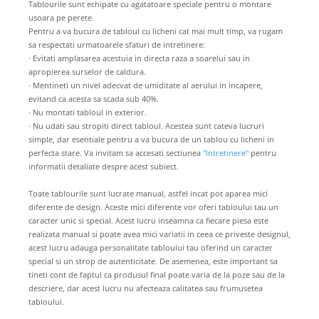
Tablourile sunt echipate cu agatatoare speciale pentru o montare
usoara pe perete.
Pentru a va bucura de tabloul cu licheni cat mai mult timp, va rugam
sa respectati urmatoarele sfaturi de intretinere:
· Evitati amplasarea acestuia in directa raza a soarelui sau in
apropierea surselor de caldura.
· Mentineti un nivel adecvat de umiditate al aerului in incapere,
evitand ca acesta sa scada sub 40%.
· Nu montati tabloul in exterior.
· Nu udati sau stropiti direct tabloul. Acestea sunt cateva lucruri
simple, dar esentiale pentru a va bucura de un tablou cu licheni in
perfecta stare. Va invitam sa accesati sectiunea
"Intretinere"
pentru
informatii detaliate despre acest subiect.
Toate tablourile sunt lucrate manual, astfel incat pot aparea mici
diferente de design. Aceste mici diferente vor oferi tabloului tau un
caracter unic si special. Acest lucru inseamna ca fiecare piesa este
realizata manual si poate avea mici variatii in ceea ce priveste designul,
acest lucru adauga personalitate tabloului tau oferind un caracter
special si un strop de autenticitate. De asemenea, este important sa
tineti cont de faptul ca produsul final poate varia de la poze sau de la
descriere, dar acest lucru nu afecteaza calitatea sau frumusetea
tabloului.