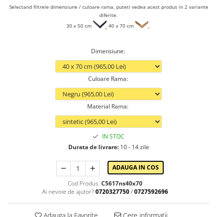
Selectand filtrele dimensiune / culoare rama, puteti vedea acest produs in 2 variante
diferite.
30 x 50 cm
40 x 70 cm
Dimensiune
:
Culoare Rama
:
Material Rama
:
IN STOC
Durata de livrare:
10 - 14 zile
ADAUGA IN COS
Cod Produs:
C5617ns40x70
Ai nevoie de ajutor?
0720327750
/
0727592696
Adauga la Favorite
Cere informatii