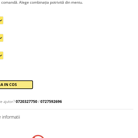
a comandă. Alege combinația potrivită din meniu.
A IN COS
e ajutor?
0720327750
/
0727592696
 informatii