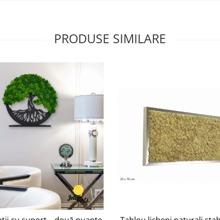
PRODUSE SIMILARE
Tablou licheni naturali stab
ții cu suport – două nuanțe de licheni naturali stabilizați