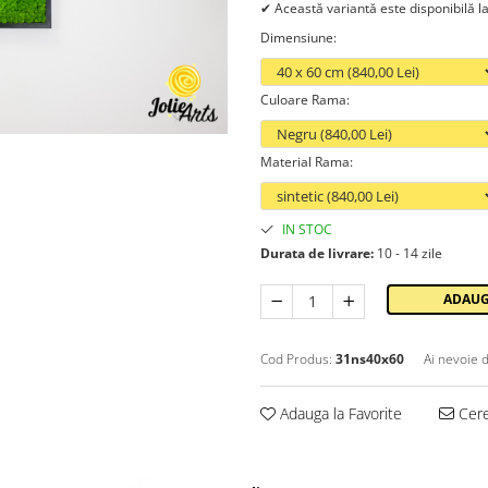
✔ Această variantă este disponibilă l
Dimensiune
:
Culoare Rama
:
Material Rama
:
IN STOC
Durata de livrare:
10 - 14 zile
ADAUG
Cod Produs:
31ns40x60
Ai nevoie d
Adauga la Favorite
Cere