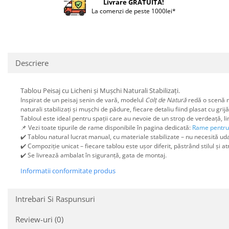
Livrare GRATUITA!
La comenzi de peste 1000lei*
Descriere
Tablou Peisaj cu Licheni și Mușchi Naturali Stabilizați.
Inspirat de un peisaj senin de vară, modelul
Colț de Natură
redă o scenă na
naturali stabilizați și mușchi de pădure, fiecare detaliu fiind plasat cu grij
Tabloul este ideal pentru spații care au nevoie de un strop de verdeață, lini
📌 Vezi toate tipurile de rame disponibile în pagina dedicată:
Rame pentru 
✔️ Tablou natural lucrat manual, cu materiale stabilizate – nu necesită ud
✔️ Compoziție unicat – fiecare tablou este ușor diferit, păstrând stilul și a
✔️ Se livrează ambalat în siguranță, gata de montaj.
Informatii conformitate produs
Intrebari Si Raspunsuri
Review-uri
(0)