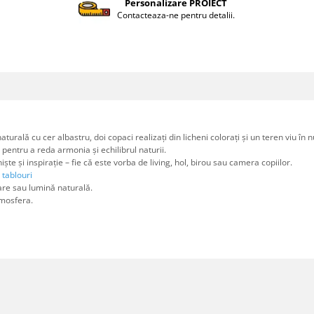
Personalizare PROIECT
Contacteaza-ne pentru detalii.
turală cu cer albastru, doi copaci realizați din licheni colorați și un teren viu î
ă pentru a reda armonia și echilibrul naturii.
ște și inspirație – fie că este vorba de living, hol, birou sau camera copiilor.
tablouri
are sau lumină naturală.
tmosfera.