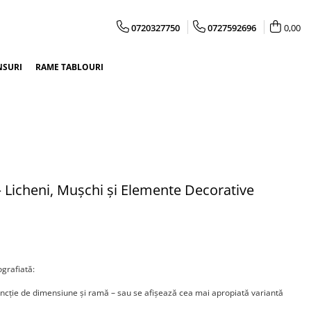
0720327750
0727592696
0,00
NSURI
RAME TABLOURI
– Licheni, Mușchi și Elemente Decorative
ografiată:
uncție de dimensiune și ramă – sau se afișează cea mai apropiată variantă