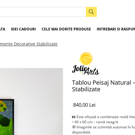
ATA
IDEI CADOURI
CELE MAI DORITE PRODUSE
INTREBARI SI RASPU
emente Decorative Stabilizate
Tablou Peisaj Natural 
Stabilizate
840,00 Lei
📸 Este afișată o combinație reală fot
• 40 x 60 cm – ramă neagră
🧭 Imaginile se schimbă automat în f
disponibilă.