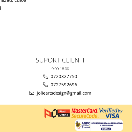
i
SUPORT CLIENTI
9.00-18.00
0720327750
0727592696
jolieartsdesign@gmail.com