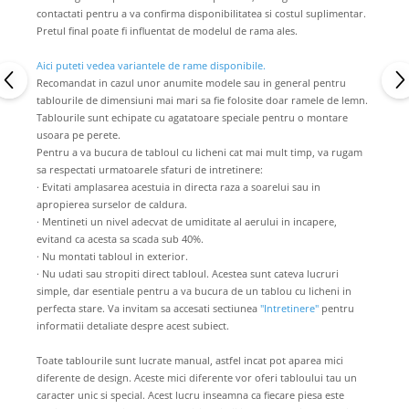
contactati pentru a va confirma disponibilitatea si costul suplimentar.
Pretul final poate fi influentat de modelul de rama ales.
Aici puteti vedea variantele de rame disponibile.
Recomandat in cazul unor anumite modele sau in general pentru
tablourile de dimensiuni mai mari sa fie folosite doar ramele de lemn.
Tablourile sunt echipate cu agatatoare speciale pentru o montare
usoara pe perete.
Pentru a va bucura de tabloul cu licheni cat mai mult timp, va rugam
sa respectati urmatoarele sfaturi de intretinere:
· Evitati amplasarea acestuia in directa raza a soarelui sau in
apropierea surselor de caldura.
· Mentineti un nivel adecvat de umiditate al aerului in incapere,
evitand ca acesta sa scada sub 40%.
· Nu montati tabloul in exterior.
· Nu udati sau stropiti direct tabloul. Acestea sunt cateva lucruri
simple, dar esentiale pentru a va bucura de un tablou cu licheni in
perfecta stare. Va invitam sa accesati sectiunea
"Intretinere"
pentru
informatii detaliate despre acest subiect.
Toate tablourile sunt lucrate manual, astfel incat pot aparea mici
diferente de design. Aceste mici diferente vor oferi tabloului tau un
caracter unic si special. Acest lucru inseamna ca fiecare piesa este