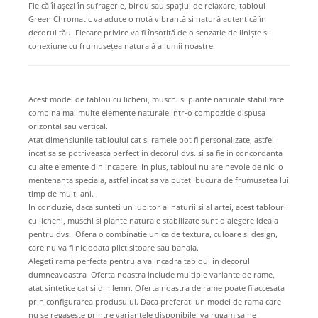
Fie că îl așezi în sufragerie, birou sau spațiul de relaxare, tabloul
Green Chromatic va aduce o notă vibrantă și natură autentică în
decorul tău. Fiecare privire va fi însoțită de o senzatie de liniște și
conexiune cu frumusețea naturală a lumii noastre.
Acest model de tablou cu licheni, muschi si plante naturale stabilizate
combina mai multe elemente naturale intr-o compozitie dispusa
orizontal sau vertical.
Atat dimensiunile tabloului cat si ramele pot fi personalizate, astfel
incat sa se potriveasca perfect in decorul dvs. si sa fie in concordanta
cu alte elemente din incapere. In plus, tabloul nu are nevoie de nici o
mentenanta speciala, astfel incat sa va puteti bucura de frumusetea lui
timp de multi ani.
In concluzie, daca sunteti un iubitor al naturii si al artei, acest tablouri
cu licheni, muschi si plante naturale stabilizate sunt o alegere ideala
pentru dvs. Ofera o combinatie unica de textura, culoare si design,
care nu va fi niciodata plictisitoare sau banala.
Alegeti rama perfecta pentru a va incadra tabloul in decorul
dumneavoastra Oferta noastra include multiple variante de rame,
atat sintetice cat si din lemn. Oferta noastra de rame poate fi accesata
prin configurarea produsului. Daca preferati un model de rama care
nu se regaseste printre variantele disponibile, va rugam sa ne