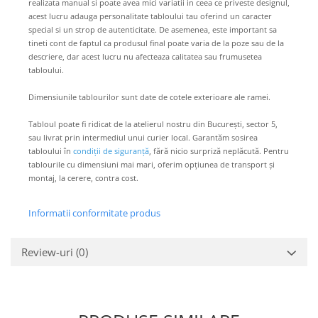
realizata manual si poate avea mici variatii in ceea ce priveste designul,
acest lucru adauga personalitate tabloului tau oferind un caracter
special si un strop de autenticitate. De asemenea, este important sa
tineti cont de faptul ca produsul final poate varia de la poze sau de la
descriere, dar acest lucru nu afecteaza calitatea sau frumusetea
tabloului.
Dimensiunile tablourilor sunt date de cotele exterioare ale ramei.
Tabloul poate fi ridicat de la atelierul nostru din București, sector 5,
sau livrat prin intermediul unui curier local. Garantăm sosirea
tabloului în
condiții de siguranță
, fără nicio surpriză neplăcută. Pentru
tablourile cu dimensiuni mai mari, oferim opțiunea de transport și
montaj, la cerere, contra cost.
Informatii conformitate produs
Review-uri
(0)