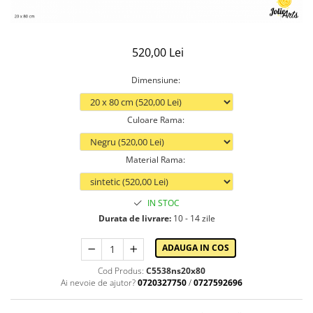
520,00 Lei
Dimensiune
:
Culoare Rama
:
Material Rama
:
IN STOC
Durata de livrare:
10 - 14 zile
ADAUGA IN COS
Cod Produs:
C5538ns20x80
Ai nevoie de ajutor?
0720327750
/
0727592696