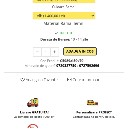
Culoare Rama
:
Material Rama
:
lemn
IN STOC
Durata de livrare:
10 - 14 zile
ADAUGA IN COS
Cod Produs:
C5089al50x70
Ai nevoie de ajutor?
0720327750
/
0727592696
Adauga la Favorite
Cere informatii
Livrare GRATUITA!
Personalizare PROIECT
La comenzi de peste 1000lei*
Contacteaza-ne pentru detalii.