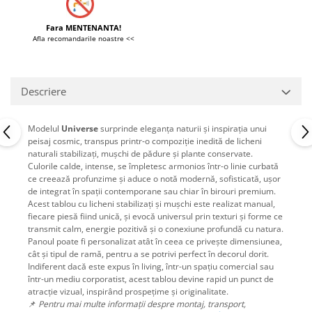
Fara MENTENANTA!
Afla recomandarile noastre <<
Descriere
Modelul
Universe
surprinde eleganța naturii și inspirația unui
peisaj cosmic, transpus printr-o compoziție inedită de licheni
naturali stabilizați, mușchi de pădure și plante conservate.
Culorile calde, intense, se împletesc armonios într-o linie curbată
ce creează profunzime și aduce o notă modernă, sofisticată, ușor
de integrat în spații contemporane sau chiar în birouri premium.
Acest tablou cu licheni stabilizați și mușchi este realizat manual,
fiecare piesă fiind unică, și evocă universul prin texturi și forme ce
transmit calm, energie pozitivă și o conexiune profundă cu natura.
Panoul poate fi personalizat atât în ceea ce privește dimensiunea,
cât și tipul de ramă, pentru a se potrivi perfect în decorul dorit.
Indiferent dacă este expus în living, într-un spațiu comercial sau
într-un mediu corporatist, acest tablou devine rapid un punct de
atracție vizual, inspirând prospețime și originalitate.
📌
Pentru mai multe informații despre montaj, transport,