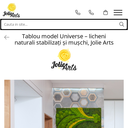
Tablouri
Proiecte personalizate
Tablouri cu licheni, muschi si
Proiecte personalizate
Tablou model Universe – licheni
plante naturale stabilizate
Logo-uri personalizate
naturali stabilizați și mușchi, Jolie Arts
Tablouri licheni
Tablouri Muschi
Toate Produsele