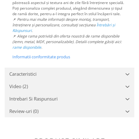
păstrează aspectul și textura ani de zile fără întreținere specială.
Poți personaliza complet produsul, alegând dimensiunea și tipul
de ramă dorite, pentru a-l integra perfect în stilul încăperii tale.
📌
Pentru mai multe informații despre montaj, transport,
întreținere și personalizare, consultați secțiunea
Întrebări și
Răspunsuri
.
📌
Alege rama potrivită din oferta noastră de rame disponibile
(lemn, metal, MDF, personalizabile). Detalii complete găsiți aici:
rame disponibile
.
Informatii conformitate produs
Caracteristici
Video
(2)
Intrebari Si Raspunsuri
Review-uri
(0)