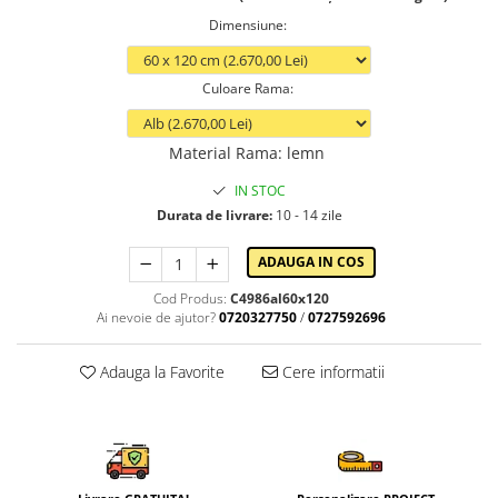
Dimensiune
:
Culoare Rama
:
Material Rama
:
lemn
IN STOC
Durata de livrare:
10 - 14 zile
ADAUGA IN COS
Cod Produs:
C4986al60x120
Ai nevoie de ajutor?
0720327750
/
0727592696
Adauga la Favorite
Cere informatii