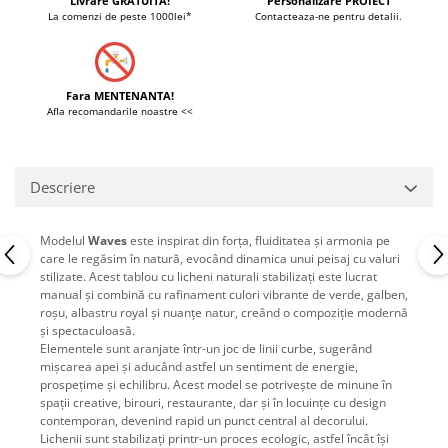
Livrare GRATUITA!
Personalizare PROIECT
La comenzi de peste 1000lei*
Contacteaza-ne pentru detalii.
Fara MENTENANTA!
Afla recomandarile noastre <<
Descriere
Modelul
Waves
este inspirat din forța, fluiditatea și armonia pe
care le regăsim în natură, evocând dinamica unui peisaj cu valuri
stilizate. Acest tablou cu licheni naturali stabilizați este lucrat
manual și combină cu rafinament culori vibrante de verde, galben,
roșu, albastru royal și nuanțe natur, creând o compoziție modernă
și spectaculoasă.
Elementele sunt aranjate într-un joc de linii curbe, sugerând
mișcarea apei și aducând astfel un sentiment de energie,
prospețime și echilibru. Acest model se potrivește de minune în
spații creative, birouri, restaurante, dar și în locuințe cu design
contemporan, devenind rapid un punct central al decorului.
Lichenii sunt stabilizați printr-un proces ecologic, astfel încât își