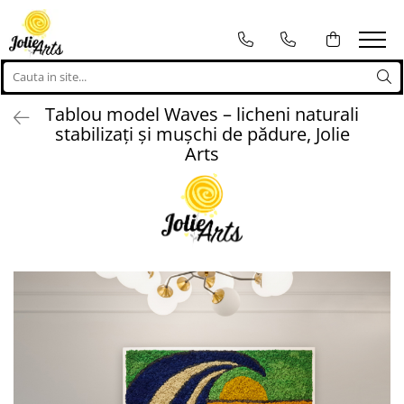
Tablouri
Proiecte personalizate
Tablouri cu licheni, muschi si
Proiecte personalizate
Tablou model Waves – licheni naturali
plante naturale stabilizate
Logo-uri personalizate
stabilizați și mușchi de pădure, Jolie
Tablouri licheni
Arts
Tablouri Muschi
Toate Produsele