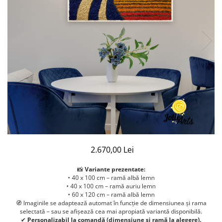
2.670,00 Lei
📸
Variante prezentate:
• 40 x 100 cm – ramă albă lemn
• 40 x 100 cm – ramă auriu lemn
• 60 x 120 cm – ramă albă lemn
🧭 Imaginile se adaptează automat în funcție de dimensiunea și rama
selectată – sau se afișează cea mai apropiată variantă disponibilă.
✔
Personalizabil la comandă (dimensiune și ramă la alegere).