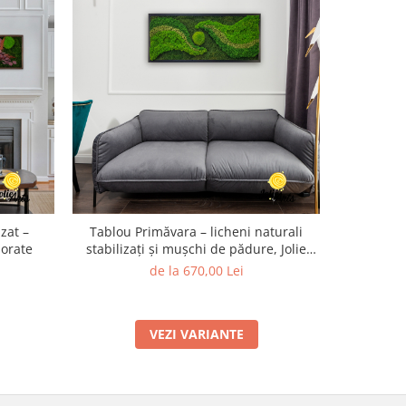
zat –
Tablou Primăvara – licheni naturali
Tablou mo
lorate
stabilizați și mușchi de pădure, Jolie
stabiliza
Arts
de la 670,00 Lei
VEZI VARIANTE