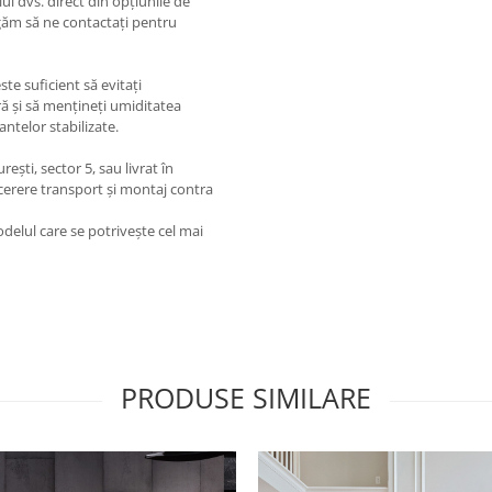
ui dvs. direct din opțiunile de
ugăm să ne contactați pentru
ste suficient să evitați
ră și să mențineți umiditatea
ntelor stabilizate.
ești, sector 5, sau livrat în
 cerere transport și montaj contra
delul care se potrivește cel mai
PRODUSE SIMILARE