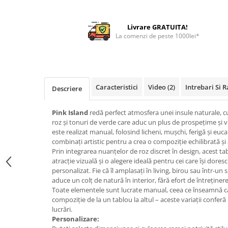
Livrare GRATUITA!
La comenzi de peste 1000lei*
Caracteristici
Video
(2)
Intrebari Si 
Descriere
Pink Island
redă perfect atmosfera unei insule naturale, c
roz și tonuri de verde care aduc un plus de prospețime și vi
este realizat manual, folosind licheni, mușchi, ferigă și eucal
combinați artistic pentru a crea o compoziție echilibrată și
Prin integrarea nuanțelor de roz discret în design, acest t
atracție vizuală și o alegere ideală pentru cei care își dore
personalizat. Fie că îl amplasați în living, birou sau într-un
aduce un colț de natură în interior, fără efort de întreținere
Toate elementele sunt lucrate manual, ceea ce înseamnă că
compoziție de la un tablou la altul – aceste variații conferă 
lucrări.
Personalizare: