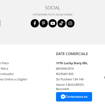
SOCIAL
Urmareste-ne in social media
DATE COMERCIALE
 Plata
11Th Lucky Story SRL
e Retur
J40/644/2016
Produselor
RO35451305
ea Online a Litigiilor
Str Pucheni 139-149
Sector 5 BUCURESTI,
Bucuresti
Contacteaza-ne