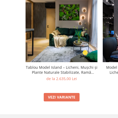
Tablou Model Island – Licheni, Mușchi și
Model 
Plante Naturale Stabilizate, Ramă
Lich
Clasică
de la 2.635,00 Lei
VEZI VARIANTE