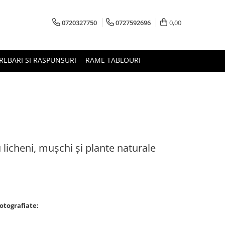
0720327750
0727592696
0,00
REBARI SI RASPUNSURI
RAME TABLOURI
 licheni, mușchi și plante naturale
fotografiate: