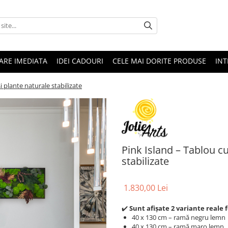
RARE IMEDIATA
IDEI CADOURI
CELE MAI DORITE PRODUSE
INT
i plante naturale stabilizate
Pink Island – Tablou cu
stabilizate
1.830,00 Lei
✔️
Sunt afișate 2 variante reale 
40 x 130 cm – ramă negru lemn
40 x 130 cm – ramă maro lemn