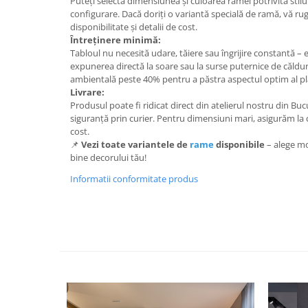
Puteți selecta dimensiunea și culoarea ramei potrivită stilul
configurare. Dacă doriți o variantă specială de ramă, vă r
disponibilitate și detalii de cost.
Întreținere minimă:
Tabloul nu necesită udare, tăiere sau îngrijire constantă – e
expunerea directă la soare sau la surse puternice de căldu
ambientală peste 40% pentru a păstra aspectul optim al pla
Livrare:
Produsul poate fi ridicat direct din atelierul nostru din Bucur
siguranță prin curier. Pentru dimensiuni mari, asigurăm la
cost.
📌
Vezi toate variantele de
rame
disponibile
– alege mo
bine decorului tău!
Informatii conformitate produs