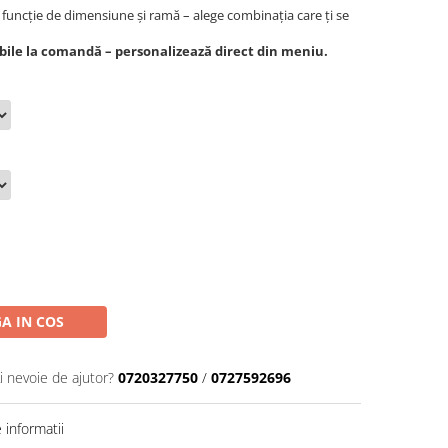
funcție de dimensiune și ramă – alege combinația care ți se
bile la comandă – personalizează direct din meniu.
A IN COS
i nevoie de ajutor?
0720327750
/
0727592696
informatii