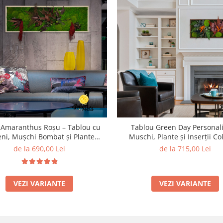
Amaranthus Roșu – Tablou cu
Tablou Green Day Personali
eni, Mușchi Bombat și Plante
Muschi, Plante și Inserții Co
Naturale Stabilizate
de la 690,00 Lei
de la 715,00 Lei
VEZI VARIANTE
VEZI VARIANTE