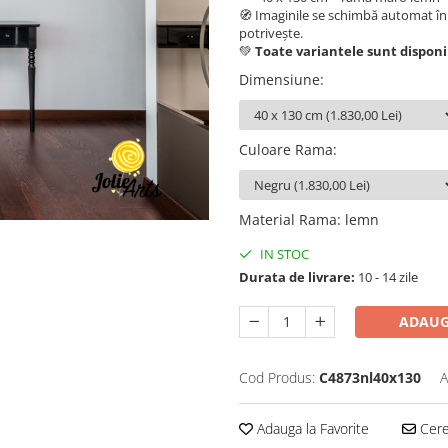
🧭 Imaginile se schimbă automat în 
potrivește.
💚
Toate variantele sunt disponi
Dimensiune
:
Culoare Rama
:
Material Rama
:
lemn
IN STOC
Durata de livrare:
10 - 14 zile
ADAUG
Cod Produs:
C4873nl40x130
A
Adauga la Favorite
Cere 