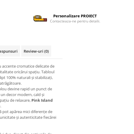
Personalizare PROIECT
Contacteaza-ne pentru detalii.
Raspunsuri
Review-uri
(0)
u accente cromatice delicate de
talitate oricărui spațiu. Tabloul
ipt 100% naturali și stabilizați,
 atrăgătoare.
ablou devine rapid un punct de
sc un decor modern, cald și
 spațiu de relaxare,
Pink Island
.
 pot apărea mici diferențe de
unicitate și autenticitate fiecărei