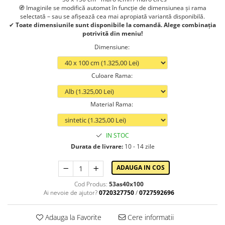
🧭 Imaginile se modifică automat în funcție de dimensiunea și rama
selectată – sau se afișează cea mai apropiată variantă disponibilă.
✔
Toate dimensiunile sunt disponibile la comandă. Alege combinația
potrivită din meniu!
Dimensiune
:
Culoare Rama
:
Material Rama
:
IN STOC
Durata de livrare:
10 - 14 zile
ADAUGA IN COS
Cod Produs:
53as40x100
Ai nevoie de ajutor?
0720327750
/
0727592696
Adauga la Favorite
Cere informatii