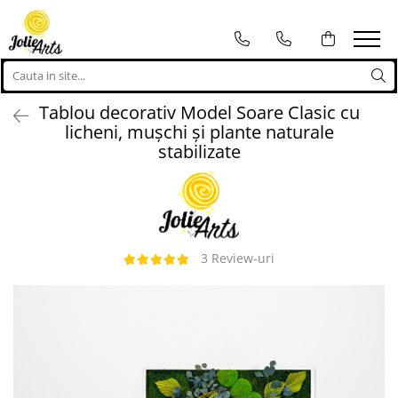
Tablouri
Proiecte personalizate
Tablouri cu licheni, muschi si
Proiecte personalizate
Tablou decorativ Model Soare Clasic cu
plante naturale stabilizate
Logo-uri personalizate
licheni, mușchi și plante naturale
Tablouri licheni
stabilizate
Tablouri Muschi
Toate Produsele
3 Review-uri