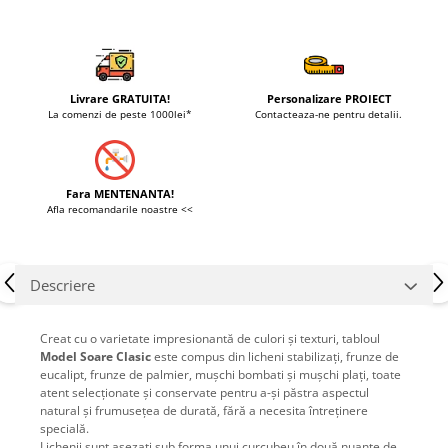
Livrare GRATUITA!
Personalizare PROIECT
La comenzi de peste 1000lei*
Contacteaza-ne pentru detalii.
Fara MENTENANTA!
Afla recomandarile noastre <<
Descriere
Creat cu o varietate impresionantă de culori și texturi, tabloul
Model Soare Clasic
este compus din licheni stabilizați, frunze de
eucalipt, frunze de palmier, mușchi bombati și mușchi plați, toate
atent selecționate și conservate pentru a-și păstra aspectul
natural și frumusețea de durată, fără a necesita întreținere
specială.
Lichenii sunt așezați sub forma unui curcubeu în două nuanțe de