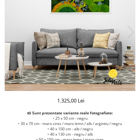
1.325,00 Lei
📸
Sunt prezentate variante reale fotografiate:
• 25 x 50 cm - negru
• 30 x 70 cm - maro cires / maro lemn / alb / argintiu / negru
• 40 x 100 cm - alb / negru
• 40 x 130 cm - negru / alb
• 50 x 150 cm - maro lemn / maro cires