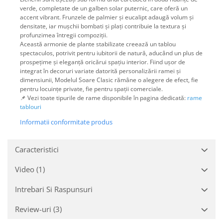
verde, completate de un galben solar puternic, care oferă un
accent vibrant. Frunzele de palmier și eucalipt adaugă volum și
densitate, iar mușchii bombati și plați contribuie la textura și
profunzimea întregii compoziții.
Această armonie de plante stabilizate creează un tablou
spectaculos, potrivit pentru iubitorii de natură, aducând un plus de
prospețime și eleganță oricărui spațiu interior. Fiind ușor de
integrat în decoruri variate datorită personalizării ramei și
dimensiunii, Modelul Soare Clasic rămâne o alegere de efect, fie
pentru locuințe private, fie pentru spații comerciale.
📌 Vezi toate tipurile de rame disponibile în pagina dedicată:
rame
tablouri
Informatii conformitate produs
Caracteristici
Video
(1)
Intrebari Si Raspunsuri
Review-uri
(3)