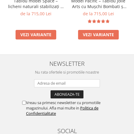
Tablou model Space –
Model Pacific – Tablou Jolie
licheni naturali stabilizați și
Arts cu Mușchi Bombati și
mușchi de pădure, Jolie
Licheni
de la 715,00 Lei
de la 715,00 Lei
Arts
VEZI VARIANTE
VEZI VARIANTE
NEWSLETTER
Nu rata ofertele si promotiile noastre
Vreau sa primesc newsletter cu promotiile
magazinului. Afla mai multe in
Politica de
Confidentialitate
SOCIAL