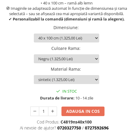
• 40 x 100 cm – ramă alb lemn
🧭 Imaginile se adaptează automat în funcție de dimensiunea și rama
selectată – sau se afișează cea mai apropiată variantă disponibilă.
✔
Personalizabil la comandă (dimensiuni și ramă la alegere).
Dimensiune
:
Culoare Rama
:
Material Rama
:
IN STOC
Durata de livrare:
10 - 14 zile
ADAUGA IN COS
Cod Produs:
C4819ns40x100
Ai nevoie de ajutor?
0720327750
/
0727592696