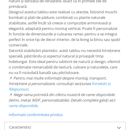
naturii și senzația de renaștere, exact ca în primele zile de
primăvară.
Designul acestui tablou este realizat cu atenție, folosind muschi
bombati și plati de pădure, combinați cu plante naturale
stabilizate, astfel încât să creeze o compoziție armonioasă și
elegantă, adaptată pentru montaj vertical. Poate fi personalizat
în funcție de dimensiunile și culoarea ramei, pentru a se integra
perfect în orice tip de decor interior, de la living la birou sau spații
comerciale.
Datorită stabilizării plantelor, acest tablou nu necesită întreținere
specială, păstrându-și aspectul natural și proaspăt timp
îndelungat. Este ideal pentru iubitorii de natură și design, oferind
o combinație remarcabilă de textură, culoare și naturalețe, care
nu va fi niciodată banală sau plictisitoare.
📌
Pentru mai multe informații despre montaj, transport,
întreținere și personalizare, consultați secțiunea
Întrebări și
Răspunsuri
.
📌
Alege rama potrivită din oferta noastră de rame disponibile
(lemn, metal, MDF, personalizabile). Detalii complete găsiți aici:
rame disponibile
.
Informatii conformitate produs
Caracteristici