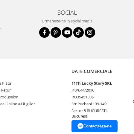
SOCIAL
Urmareste-ne in social media
DATE COMERCIALE
 Plata
11Th Lucky Story SRL
e Retur
J40/644/2016
Produselor
RO35451305
ea Online a Litigiilor
Str Pucheni 139-149
Sector 5 BUCURESTI,
Bucuresti
Contacteaza-ne