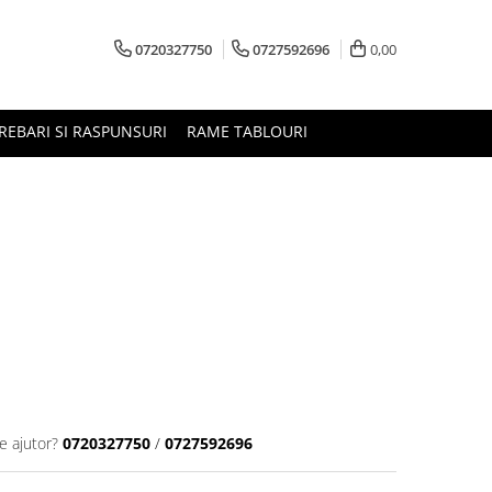
0720327750
0727592696
0,00
REBARI SI RASPUNSURI
RAME TABLOURI
e ajutor?
0720327750
/
0727592696