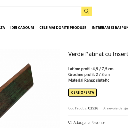
ATA
IDEI CADOURI
CELE MAI DORITE PRODUSE
INTREBARI SI RASPU
Verde Patinat cu Inserti
Latime profil: 4,5 / 7,5 cm
Grosime profil: 2 / 3 cm
Material Rama: sintetic
CERE OFERTA
Cod Produs:
C2526
Ai nevoie de aju
Adauga la Favorite