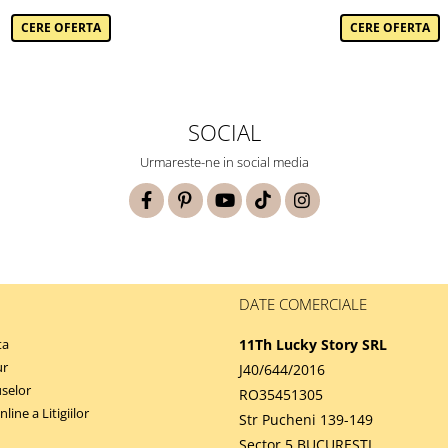
CERE OFERTA
CERE OFERTA
SOCIAL
Urmareste-ne in social media
DATE COMERCIALE
ta
11Th Lucky Story SRL
ur
J40/644/2016
selor
RO35451305
ine a Litigiilor
Str Pucheni 139-149
Sector 5 BUCURESTI,