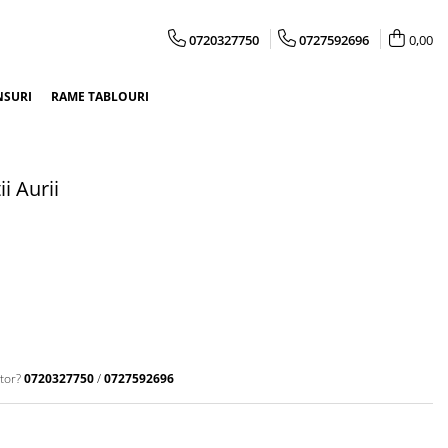
0720327750
0727592696
0,00
NSURI
RAME TABLOURI
i Aurii
tor?
0720327750
/
0727592696