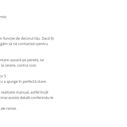
ermic
în funcție de decorul tău. Dacă îți
 rugăm să ne contactezi pentru
ntare ușoară pe perete, iar
a cerere, contra cost.
or 5
u a ajunge în perfectă stare
 realizate manual, astfel încât
cmai aceste detalii conferindu-le
ale ramei.