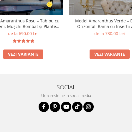
Amaranthus Roșu – Tablou cu
Model Amaranthus Verde – 
eni, Mușchi Bombat și Plante
Orizontal, Ramă cu Inserții 
Naturale Stabilizate
Licheni, Mușchi și Plante Na
de la 690,00 Lei
de la 730,00 Lei
Stabilizate
VEZI VARIANTE
VEZI VARIANTE
SOCIAL
Urmareste-ne in social media