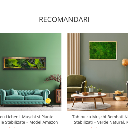
RECOMANDARI
ou Licheni, Mușchi și Plante
Tablou cu Mușchi Bombati Na
le Stabilizate – Model Amazon
Stabilizați – Verde Natural,
Pădure