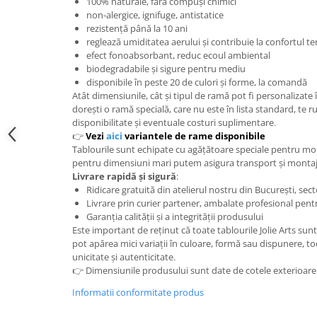
100% naturale, fără compuși chimici
non-alergice, ignifuge, antistatice
rezistență până la 10 ani
reglează umiditatea aerului și contribuie la confortul t
efect fonoabsorbant, reduc ecoul ambiental
biodegradabile și sigure pentru mediu
disponibile în peste 20 de culori și forme, la comandă
Atât dimensiunile, cât și tipul de ramă pot fi personalizate 
dorești o ramă specială, care nu este în lista standard, te
disponibilitate și eventuale costuri suplimentare.
👉
Vezi
aici
variantele de rame disponibile
Tablourile sunt echipate cu agățătoare speciale pentru mo
pentru dimensiuni mari putem asigura transport și montaj l
Livrare rapidă și sigură
:
Ridicare gratuită din atelierul nostru din București, sect
Livrare prin curier partener, ambalate profesional pentr
Garanția calității și a integrității produsului
Este important de reținut că toate tablourile Jolie Arts sunt
pot apărea mici variații în culoare, formă sau dispunere, to
unicitate și autenticitate.
👉 Dimensiunile produsului sunt date de cotele exterioare 
Informatii conformitate produs