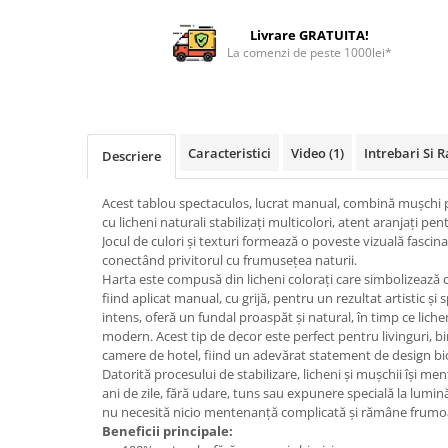
Livrare GRATUITA!
La comenzi de peste 1000lei*
Caracteristici
Video
(1)
Intrebari Si 
Descriere
Acest tablou spectaculos, lucrat manual, combină mușchi pl
cu licheni naturali stabilizați multicolori, atent aranjați pen
Jocul de culori și texturi formează o poveste vizuală fascin
conectând privitorul cu frumusețea naturii.
Harta este compusă din licheni colorați care simbolizează 
fiind aplicat manual, cu grijă, pentru un rezultat artistic și
intens, oferă un fundal proaspăt și natural, în timp ce liche
modern. Acest tip de decor este perfect pentru livinguri, bi
camere de hotel, fiind un adevărat statement de design biof
Datorită procesului de stabilizare, licheni și mușchii își me
ani de zile, fără udare, tuns sau expunere specială la lumin
nu necesită nicio mentenanță complicată și rămâne frumoa
Beneficii principale: