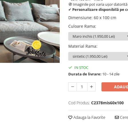
🧭 Imaginile pot varia ușor datorită
✔
Personalizare disponibilă pe 
Dimensiune
:
60 x 100 cm
Culoare Rama
:
Material Rama
:
IN STOC
Durata de livrare:
10 - 14 zile
ADAUG
Cod Produs:
C2378mis60x100
Adauga la Favorite
Cere 