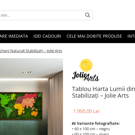
RARE IMEDIATA
IDEI CADOURI
CELE MAI DORITE PRODUSE
INT
eni Naturali Stabilizați – Jolie Arts
Tablou Harta Lumii din
Stabilizați – Jolie Arts
1.950,00 Lei
📸
Variante fotografiate:
• 60 x 100 cm – negru
• 60 x 100 cm – maro