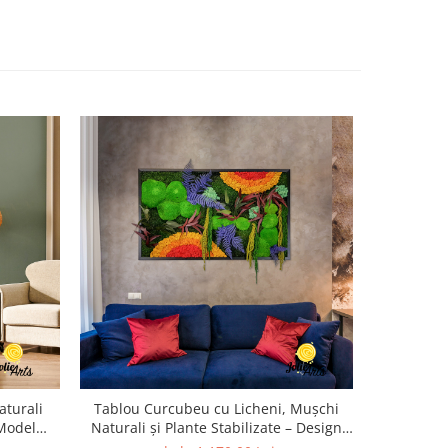
turali
Tablou Curcubeu cu Licheni, Mușchi
Model Jama
 Model
Naturali și Plante Stabilizate – Design
Stabilizaț
Orizontal