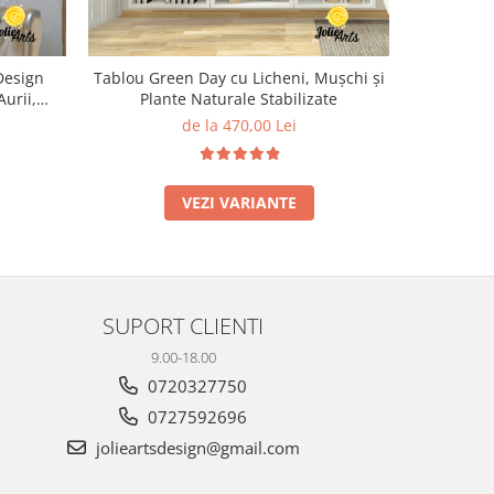
Tablou Green Day cu Licheni, Mușchi și
Design
Tablou dec
Plante Naturale Stabilizate
Aurii,
licheni
turale
de la 470,00 Lei
VEZI VARIANTE
SUPORT CLIENTI
9.00-18.00
0720327750
0727592696
jolieartsdesign@gmail.com