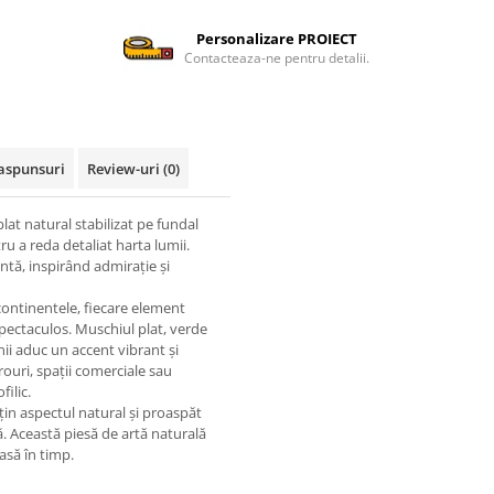
Personalizare PROIECT
Contacteaza-ne pentru detalii.
Raspunsuri
Review-uri
(0)
at natural stabilizat pe fundal
tru a reda detaliat harta lumii.
antă, inspirând admirație și
continentele, fiecare element
 spectaculos. Muschiul plat, verde
nii aduc un accent vibrant și
rouri, spații comerciale sau
ilic.
nțin aspectul natural și proaspăt
ă. Această piesă de artă naturală
să în timp.