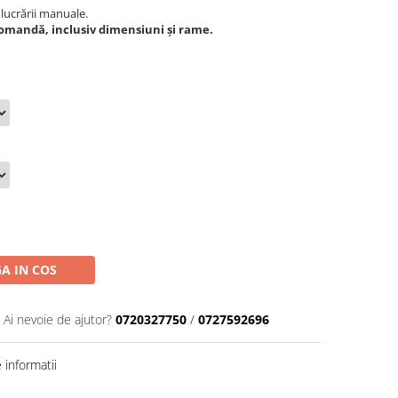
 lucrării manuale.
comandă, inclusiv dimensiuni și rame.
A IN COS
Ai nevoie de ajutor?
0720327750
/
0727592696
informatii